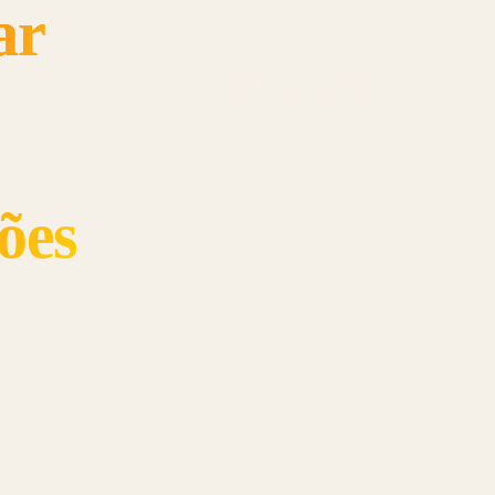
ar
Sobre Nós
Soluções
História
Contactos
ões